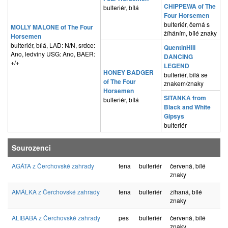
CHIPPEWA of The
bulteriér, bílá
Four Horsemen
bulteriér, černá s
MOLLY MALONE of The Four
žíháním, bílé znaky
Horsemen
bulteriér, bílá, LAD: N/N, srdce:
QuentinHill
Ano, ledviny USG: Ano, BAER:
DANCING
+/+
LEGEND
HONEY BADGER
bulteriér, bílá se
of The Four
znakem/znaky
Horsemen
SITANKA from
bulteriér, bílá
Black and White
Gipsys
bulteriér
Sourozenci
AGÁTA z Čerchovské zahrady
fena
bulteriér
červená, bílé
znaky
AMÁLKA z Čerchovské zahrady
fena
bulteriér
žíhaná, bílé
znaky
ALIBABA z Čerchovské zahrady
pes
bulteriér
červená, bílé
znaky