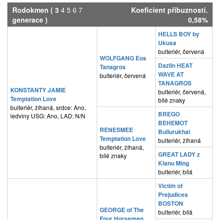
Rodokmen
(
3
4
5
6
7
Koeficient příbuznosti.
generace )
0,58%
HELLS BOY by
Ukusa
bulteriér, červená
WOLFGANG Eos
Dazlin HEAT
Tanagros
WAVE AT
bulteriér, červená
TANAGROS
KONSTANTY JAMIE
bulteriér, červená,
Temptation Love
bílé znaky
bulteriér, žíhaná, srdce: Ano,
BREGO
ledviny USG: Ano, LAD: N/N
BEHEMOT
RENESMEE
Bullurukhai
Temptation Love
bulteriér, žíhaná
bulteriér, žíhaná,
GREAT LADY z
bílé znaky
Klanu Ming
bulteriér, bílá
Victim of
Prejudices
BOSTON
GEORGE of The
bulteriér, bílá
Four Horsemen