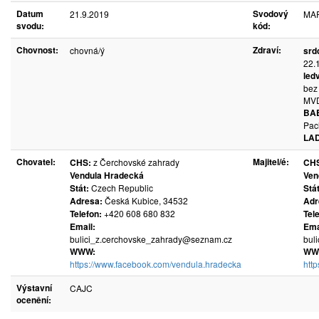
Datum
Svodový
21.9.2019
MAR 
svodu:
kód:
Chovnost:
Zdraví:
chovná/ý
srd
22.
led
bez 
MVD
BA
Pac
LAD
Chovatel:
Majitel/é:
CHS:
z Čerchovské zahrady
CH
Vendula Hradecká
Ven
Stát:
Czech Republic
Stát
Adresa:
Česká Kubice, 34532
Adr
Telefon:
+420 608 680 832
Tel
Email:
Ema
bulici_z.cerchovske_zahrady@seznam.cz
bul
WWW:
WW
https://www.facebook.com/vendula.hradecka
htt
Výstavní
CAJC
ocenění: