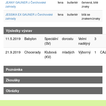
JEANY GAUNER z Čerchovské
fena
bulteriér
červená, bílé
zahrady
znaky
JESSIKA EX GAUNER z Čerchovské
fena
bulteriér
bílá se
zahrady
znakem/znaky
Výsledky výstav
11.5.2019
Babylon
Speciální
dorostu
Velmi
3
(SV)
nadějný
21.9.2019
Chocerady
Klubová
mladých
Výborný
1
CA
(KV)
Poznámka
Zkoušky
Obrázky