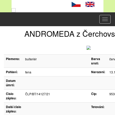
Toggl
naviga
ANDROMEDA z Čerchovsk
Plemeno:
Barva
bulteriér
červ
srsti:
Pohlaví:
Narození:
fena
13.
Datum
úmrtí:
Číslo
Čip:
ČLP/BT/14127/21
953
zápisu:
Další číslo
Tetování:
zápisu: