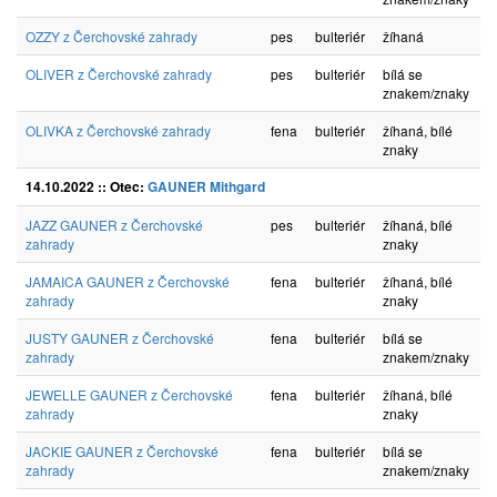
OZZY z Čerchovské zahrady
pes
bulteriér
žíhaná
OLIVER z Čerchovské zahrady
pes
bulteriér
bílá se
znakem/znaky
OLIVKA z Čerchovské zahrady
fena
bulteriér
žíhaná, bílé
znaky
14.10.2022 :: Otec:
GAUNER Mithgard
JAZZ GAUNER z Čerchovské
pes
bulteriér
žíhaná, bílé
zahrady
znaky
JAMAICA GAUNER z Čerchovské
fena
bulteriér
žíhaná, bílé
zahrady
znaky
JUSTY GAUNER z Čerchovské
fena
bulteriér
bílá se
zahrady
znakem/znaky
JEWELLE GAUNER z Čerchovské
fena
bulteriér
žíhaná, bílé
zahrady
znaky
JACKIE GAUNER z Čerchovské
fena
bulteriér
bílá se
zahrady
znakem/znaky