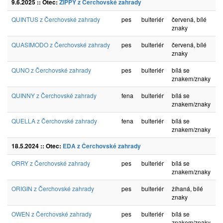
9.6.2025 :: Otec:
ZIPPY z Čerchovské zahrady
QUINTUS z Čerchovské zahrady
pes
bulteriér
červená, bílé
znaky
QUASIMODO z Čerchovské zahrady
pes
bulteriér
červená, bílé
znaky
QUNO z Čerchovské zahrady
pes
bulteriér
bílá se
znakem/znaky
QUINNY z Čerchovské zahrady
fena
bulteriér
bílá se
znakem/znaky
QUELLA z Čerchovské zahrady
fena
bulteriér
bílá se
znakem/znaky
18.5.2024 :: Otec:
EDA z Čerchovské zahrady
ORRY z Čerchovské zahrady
pes
bulteriér
bílá se
znakem/znaky
ORIGIN z Čerchovské zahrady
pes
bulteriér
žíhaná, bílé
znaky
OWEN z Čerchovské zahrady
pes
bulteriér
bílá se
znakem/znaky