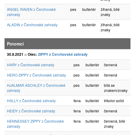
ANGEL RAVEN z Čerchovské
pes
bulteriér
žíhaná, bílé
zahrady
znaky
ALADIN z Čerchovské zahrady
pes
bulteriér
žíhaná, bílé
znaky
Potomci
30.9.2021 :: Otec:
ZIPPY z Čerchovské zahrady
HARY z Čerchovské zahrady
pes
bulteriér
červená
HERO ZIPPY z Čerchovské zahrady
pes
bulteriér
červená
HJALMAR ASCHLEY z Čerchovské
pes
bulteriér
bílá se
zahrady
znakem/znaky
HALLY z Čerchovské zahrady
fena
bulteriér
trikolor solid
HEIDY z Čerchovské zahrady
fena
bulteriér
červená
HENNESSEY ZIPPY z Čerchovské
fena
bulteriér
červená, bílé
zahrady
znaky