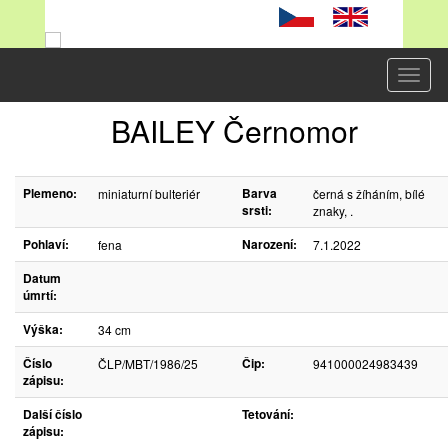
Toggl
naviga
BAILEY Černomor
Plemeno:
Barva
miniaturní bulteriér
černá s žíháním, bílé
srsti:
znaky, .
Pohlaví:
Narození:
fena
7.1.2022
Datum
úmrtí:
Výška:
34 cm
Číslo
Čip:
ČLP/MBT/1986/25
941000024983439
zápisu:
Další číslo
Tetování:
zápisu: