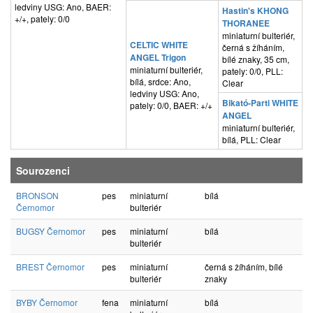
ledviny USG: Ano, BAER:
Hastin's KHONG
+/+, pately: 0/0
THORANEE
miniaturní bulteriér,
CELTIC WHITE
černá s žíháním,
ANGEL Trigon
bílé znaky, 35 cm,
miniaturní bulteriér,
pately: 0/0, PLL:
bílá, srdce: Ano,
Clear
ledviny USG: Ano,
Bikató-Parti WHITE
pately: 0/0, BAER: +/+
ANGEL
miniaturní bulteriér,
bílá, PLL: Clear
Sourozenci
BRONSON
pes
miniaturní
bílá
Černomor
bulteriér
BUGSY Černomor
pes
miniaturní
bílá
bulteriér
BREST Černomor
pes
miniaturní
černá s žíháním, bílé
bulteriér
znaky
BYBY Černomor
fena
miniaturní
bílá