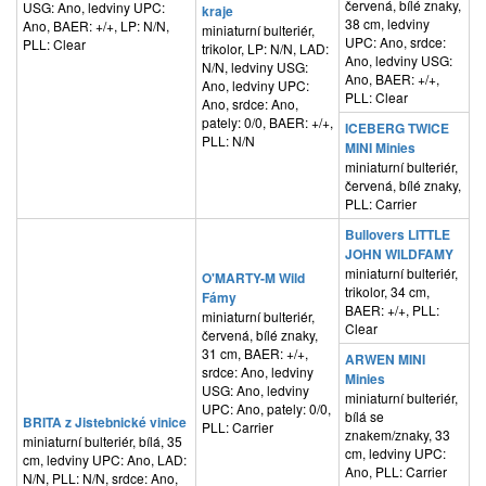
červená, bílé znaky,
USG: Ano, ledviny UPC:
kraje
38 cm, ledviny
Ano, BAER: +/+, LP: N/N,
miniaturní bulteriér,
UPC: Ano, srdce:
PLL: Clear
trikolor, LP: N/N, LAD:
Ano, ledviny USG:
N/N, ledviny USG:
Ano, BAER: +/+,
Ano, ledviny UPC:
PLL: Clear
Ano, srdce: Ano,
pately: 0/0, BAER: +/+,
ICEBERG TWICE
PLL: N/N
MINI Minies
miniaturní bulteriér,
červená, bílé znaky,
PLL: Carrier
Bullovers LITTLE
JOHN WILDFAMY
miniaturní bulteriér,
O'MARTY-M Wild
trikolor, 34 cm,
Fámy
BAER: +/+, PLL:
miniaturní bulteriér,
Clear
červená, bílé znaky,
31 cm, BAER: +/+,
ARWEN MINI
srdce: Ano, ledviny
Minies
USG: Ano, ledviny
miniaturní bulteriér,
UPC: Ano, pately: 0/0,
bílá se
BRITA z Jistebnické vinice
PLL: Carrier
znakem/znaky, 33
miniaturní bulteriér, bílá, 35
cm, ledviny UPC:
cm, ledviny UPC: Ano, LAD:
Ano, PLL: Carrier
N/N, PLL: N/N, srdce: Ano,