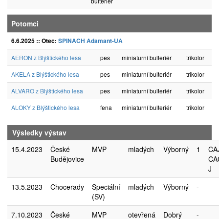
bulteriér
Potomci
6.6.2025 :: Otec:
SPINACH Adamant-UA
AERON z Blýštického lesa
pes
miniaturní bulteriér
trikolor
AKELA z Blýštického lesa
pes
miniaturní bulteriér
trikolor
ALVARO z Blýštického lesa
pes
miniaturní bulteriér
trikolor
ALOKY z Blýštického lesa
fena
miniaturní bulteriér
trikolor
Výsledky výstav
15.4.2023
České
MVP
mladých
Výborný
1
CAJ
Budějovice
CA
J
13.5.2023
Chocerady
Speciální
mladých
Výborný
-
(SV)
7.10.2023
České
MVP
otevřená
Dobrý
-