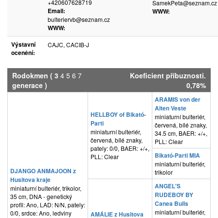
+420607628719
SamekPeta@seznam.cz
Email:
WWW:
bulteriervb@seznam.cz
WWW:
Výstavní
CAJC, CACIB-J
ocenění:
Rodokmen
(
3
4
5
6
7
Koeficient příbuznosti.
generace )
0,78%
ARAMIS von der
Alten Veste
HELLBOY of Bikató-
miniaturní bulteriér,
Parti
červená, bílé znaky,
miniaturní bulteriér,
34.5 cm, BAER: +/+,
červená, bílé znaky,
PLL: Clear
pately: 0/0, BAER: +/+,
Bikató-Parti MIA
PLL: Clear
miniaturní bulteriér,
DJANGO ANMAJOON z
trikolor
Husitova kraje
ANGEL'S
miniaturní bulteriér, trikolor,
RUDEBOY BY
35 cm, DNA - genetický
Canea Bulls
profil: Ano, LAD: N/N, pately:
miniaturní bulteriér,
0/0, srdce: Ano, ledviny
AMÁLIE z Husitova