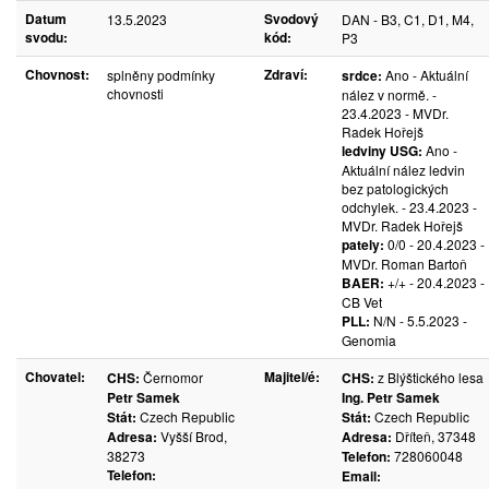
Datum
Svodový
13.5.2023
DAN - B3, C1, D1, M4,
svodu:
kód:
P3
Chovnost:
Zdraví:
splněny podmínky
srdce:
Ano - Aktuální
chovnosti
nález v normě. -
23.4.2023 - MVDr.
Radek Hořejš
ledviny USG:
Ano -
Aktuální nález ledvin
bez patologických
odchylek. - 23.4.2023 -
MVDr. Radek Hořejš
pately:
0/0 - 20.4.2023 -
MVDr. Roman Bartoň
BAER:
+/+ - 20.4.2023 -
CB Vet
PLL:
N/N - 5.5.2023 -
Genomia
Chovatel:
Majitel/é:
CHS:
Černomor
CHS:
z Blýštického lesa
Petr Samek
Ing. Petr Samek
Stát:
Czech Republic
Stát:
Czech Republic
Adresa:
Vyšší Brod,
Adresa:
Dříteň, 37348
38273
Telefon:
728060048
Telefon:
Email: