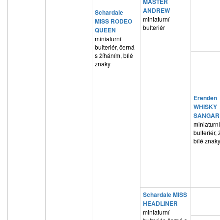
MASTER
ANDREW
Schardale
miniaturní
MISS RODEO
bulteriér
QUEEN
miniaturní
bulteriér, černá
s žíháním, bílé
znaky
Erenden
WHISKY
SANGAR
miniaturní
bulteriér,
bílé znak
Schardale MISS
HEADLINER
miniaturní