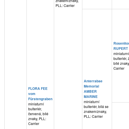
znakem/znaky,
PLL: Carrier
Rosenito
RUPERT
miniaturní
bulteriér,
bílé znaky
Carrier
Anterrabae
Memorial
FLORA FEE
AMBER
vom
MARINE
Fürstengraben
miniaturní
miniaturní
bulteriér, bílá se
bulteriér,
znakem/znaky,
červená, bílé
PLL: Carrier
znaky, PLL:
Carrier