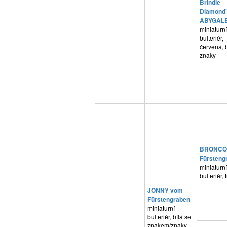
Brindle
Diamond
ABYGAL
miniaturní
bulteriér,
červená, b
znaky
BRONCO
Fürsteng
miniaturní
bulteriér, 
JONNY vom
Fürstengraben
miniaturní
bulteriér, bílá se
znakem/znaky,