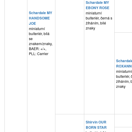
Schardale MY
EBONY ROSE
Schardale MY
miniaturní
HANDSOME
bulteriér, černá s
žíháním, bílé
JOE
znaky
miniaturní
bulteriér, bílá
se
znakem/znaky,
BAER: +/+,
PLL: Carrier
Schardal
ROXANN
miniaturní
bulteriér,
žíháním, b
znaky
Shirvin OUR
BORN STAR