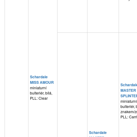
Schardale
MISS AMOUR
Schardal
miniaturní
MASTER
bulteriér, bílá,
SPLINTE
PLL: Clear
miniaturní
bulteriér, 
znakem/z
PLL: Carr
Schardale