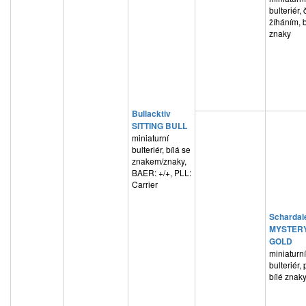
bulteriér,
žíháním, b
znaky
Bullacktiv
SITTING BULL
miniaturní
bulteriér, bílá se
znakem/znaky,
BAER: +/+, PLL:
Carrier
Schardal
MYSTER
GOLD
miniaturní
bulteriér, 
bílé znak