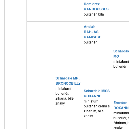
Romierez
KANDI KISSES
bulteriér, bílá
Andiah
RAHJAS
RAMPAGE
bulteriér
Schardal
MO
miniaturní
bulteriér
Schardale MR.
BRONCOBILLY
miniaturní
Schardale MISS
bulteriér,
ROXANNE
žíhaná, bílé
miniaturní
Erenden
znaky
bulteriér, černá s
ROXANN
žíháním, bílé
miniaturní
znaky
bulteriér,
žíháním, b
znaky