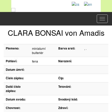
Toggl
naviga
CLARA BONSAI von Amadis
Plemeno:
Barva srsti:
miniaturní
, .
bulteriér
Pohlaví:
Narození:
fena
Datum úmrtí:
Číslo zápisu:
Čip:
Další číslo
Tetování:
zápisu:
Datum svodu:
Svodový kód:
Chovnost:
Zdraví: