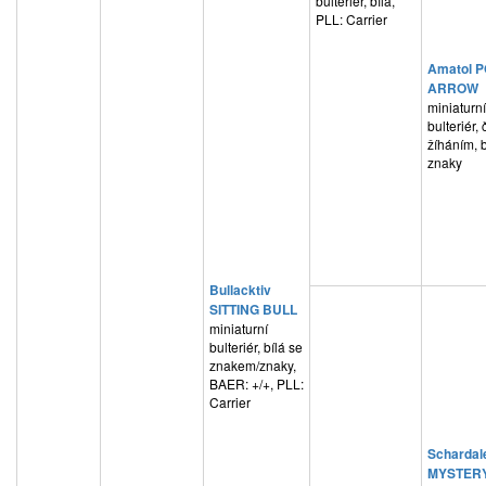
bulteriér, bílá,
PLL: Carrier
Amatol 
ARROW
miniaturní
bulteriér,
žíháním, b
znaky
Bullacktiv
SITTING BULL
miniaturní
bulteriér, bílá se
znakem/znaky,
BAER: +/+, PLL:
Carrier
Schardal
MYSTER