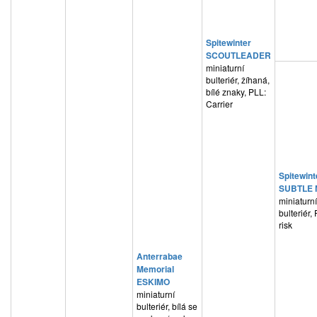
Spitewinter
SCOUTLEADER
miniaturní
bulteriér, žíhaná,
bílé znaky, PLL:
Carrier
Spitewint
SUBTLE
miniaturní
bulteriér,
risk
Anterrabae
Memorial
ESKIMO
miniaturní
bulteriér, bílá se