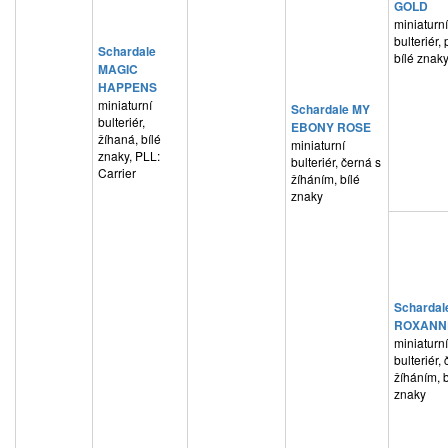
GOLD
miniaturní
bulteriér, 
Schardale
bílé znak
MAGIC
HAPPENS
miniaturní
Schardale MY
bulteriér,
EBONY ROSE
žíhaná, bílé
miniaturní
znaky, PLL:
bulteriér, černá s
Carrier
žíháním, bílé
znaky
Schardal
ROXANN
miniaturní
bulteriér,
žíháním, b
znaky