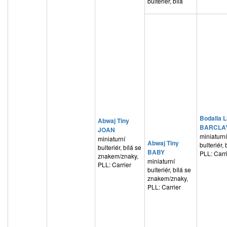
bulteriér, bílá
Bodalla Li
Abwaj Tiny
BARCLA
JOAN
miniaturní
miniaturní
Abwaj Tiny
bulteriér, 
bulteriér, bílá se
BABY
PLL: Carr
znakem/znaky,
miniaturní
PLL: Carrier
bulteriér, bílá se
znakem/znaky,
PLL: Carrier