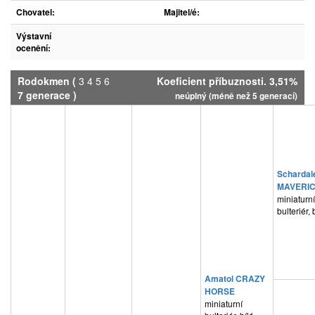
Chovatel:
Majitel/é:
Výstavní
ocenění:
Rodokmen
(
3
4
5
6
Koeficient příbuznosti. 3,51%
7
generace )
neúplný (méně než 5 generací)
Schardal
MAVERI
miniaturní
bulteriér, 
Amatol CRAZY
HORSE
miniaturní