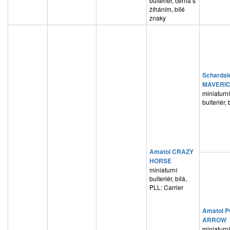
bulteriér, černá s
žíháním, bílé
znaky
Schardal
MAVERI
miniaturní
bulteriér, 
Amatol CRAZY
HORSE
miniaturní
bulteriér, bílá,
PLL: Carrier
Amatol 
ARROW
miniaturní