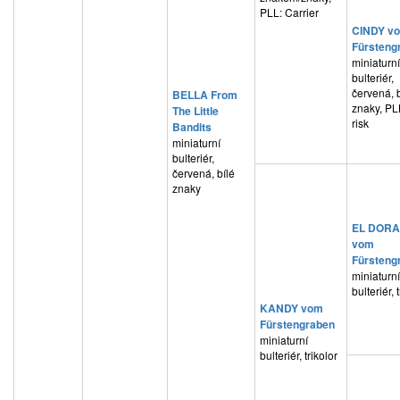
PLL: Carrier
CINDY v
Fürsteng
miniaturní
bulteriér,
červená, b
BELLA From
znaky, PL
The Little
risk
Bandits
miniaturní
bulteriér,
červená, bílé
znaky
EL DOR
vom
Fürsteng
miniaturní
bulteriér, 
KANDY vom
Fürstengraben
miniaturní
bulteriér, trikolor