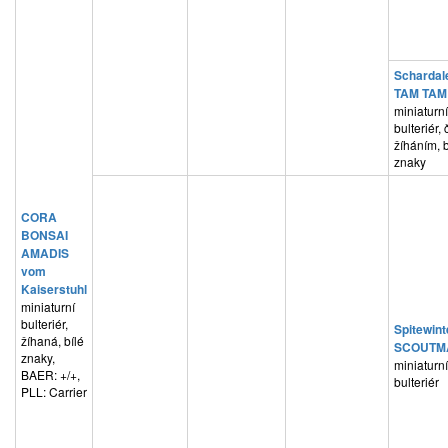
Schardal
TAM TAM
miniaturní
bulteriér,
žíháním, b
znaky
CORA
BONSAI
AMADIS
vom
Kaiserstuhl
miniaturní
bulteriér,
Spitewint
žíhaná, bílé
SCOUTM
znaky,
miniaturní
BAER: +/+,
bulteriér
PLL: Carrier