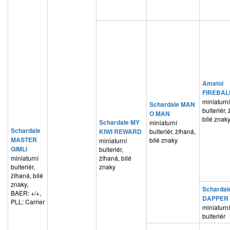
Amatol
FIREBAL
miniaturní
Schardale MAN
bulteriér,
O MAN
bílé znak
Schardale MY
miniaturní
Schardale
KIWI REWARD
bulteriér, žíhaná,
MASTER
bílé znaky
miniaturní
GIMLI
bulteriér,
miniaturní
žíhaná, bílé
bulteriér,
znaky
žíhaná, bílé
znaky,
Schardal
BAER: +/+,
DAPPER
PLL: Carrier
miniaturní
bulteriér