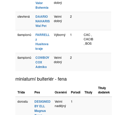
dobrý
Valor
Bohemia
otevřená
DAARIO
Velmi
2
dobrý
NAHARIS
Wal Pet
šampionů
FARRELL
Výborný
1
CAC ,
CACIB
z
, BOS
Husitova
kraje
šampionů
COWBOY
Velmi
2
dobrý
COX
Admiko
miniaturní bulteriér - fena
Tituly
Třída
Pes
Ocenění
Pořadí
Tituly
dodatek
dorostu
DESIGNED
Velmi
1
nadějný
BY ELL
Magnus