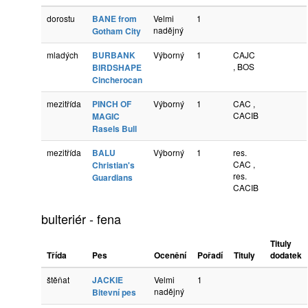
dorostu
BANE from
Velmi
1
nadějný
Gotham City
mladých
BURBANK
Výborný
1
CAJC
, BOS
BIRDSHAPE
Cincherocan
mezitřída
PINCH OF
Výborný
1
CAC ,
CACIB
MAGIC
Rasels Bull
mezitřída
BALU
Výborný
1
res.
CAC ,
Christian's
res.
Guardians
CACIB
bulteriér - fena
Tituly
Třída
Pes
Ocenění
Pořadí
Tituly
dodatek
štěňat
JACKIE
Velmi
1
nadějný
Bitevní pes