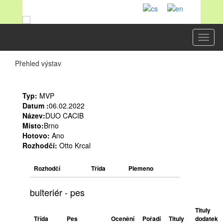
Toggl
naviga
Přehled výstav
Typ:
MVP
Datum :
06.02.2022
Název:
DUO CACIB
Místo:
Brno
Hotovo:
Ano
Rozhodčí:
Otto Krcal
Rozhodčí
Třída
Plemeno
bulteriér - pes
Tituly
Třída
Pes
Ocenění
Pořadí
Tituly
dodatek