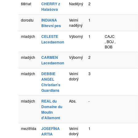
štěňat
CHERRY z
Nadějný
2
Halašova
dorostu
INDIANA
Velmi
1
nadějný
Bitevní pes
mladých
CELESTE
Výborný
1
CAJC
, BOJ ,
Lacedaemon
BOB
mladých
CARMEN
Výborný
2
Lacedaemon
mladých
DEBBIE
Velmi
3
dobrý
ANGEL
Christian's
Guardians
mladých
REAL du
Abs.
-
Domaine du
Moulin
d'Allamont
mezitřída
JOSEFÍNA
Velmi
1
dobrý
ARTIA