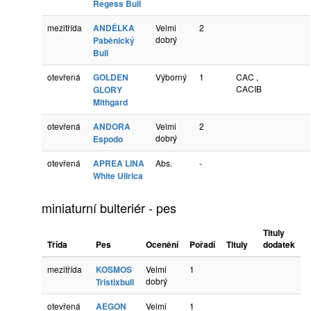
Regess Bull
mezitřída
ANDĚLKA
Velmi
2
dobrý
Paběnický
Bull
otevřená
GOLDEN
Výborný
1
CAC ,
CACIB
GLORY
Mithgard
otevřená
ANDORA
Velmi
2
dobrý
Espodo
otevřená
APREA LINA
Abs.
-
White Ullrica
miniaturní bulteriér - pes
Tituly
Třída
Pes
Ocenění
Pořadí
Tituly
dodatek
mezitřída
KOSMOS
Velmi
1
dobrý
Tristixbull
otevřená
AEGON
Velmi
1