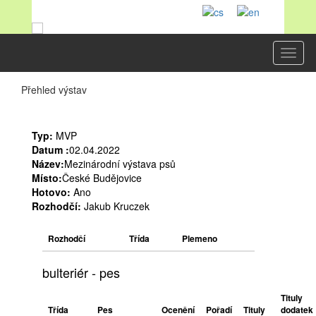
Toggl
naviga
Přehled výstav
Typ:
MVP
Datum :
02.04.2022
Název:
Mezinárodní výstava psů
Místo:
České Budějovice
Hotovo:
Ano
Rozhodčí:
Jakub Kruczek
Rozhodčí
Třída
Plemeno
bulteriér - pes
Tituly
Třída
Pes
Ocenění
Pořadí
Tituly
dodatek