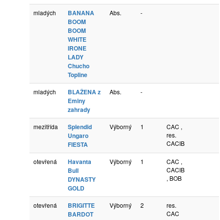
mladých
BANANA
Abs.
-
BOOM
BOOM
WHITE
IRONE
LADY
Chucho
Topline
mladých
BLAŽENA z
Abs.
-
Eminy
zahrady
mezitřída
Splendid
Výborný
1
CAC ,
res.
Ungaro
CACIB
FIESTA
otevřená
Havanta
Výborný
1
CAC ,
CACIB
Bull
, BOB
DYNASTY
GOLD
otevřená
BRIGITTE
Výborný
2
res.
CAC
BARDOT