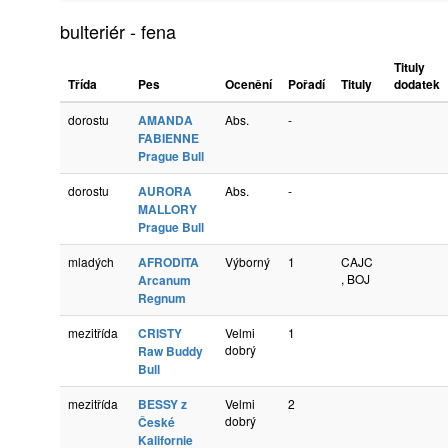
bulteriér - fena
Tituly
Třída
Pes
Ocenění
Pořadí
Tituly
dodatek
dorostu
AMANDA
Abs.
-
FABIENNE
Prague Bull
dorostu
AURORA
Abs.
-
MALLORY
Prague Bull
mladých
AFRODITA
Výborný
1
CAJC
, BOJ
Arcanum
Regnum
mezitřída
CRISTY
Velmi
1
dobrý
Raw Buddy
Bull
mezitřída
BESSY z
Velmi
2
dobrý
České
Kalifornie