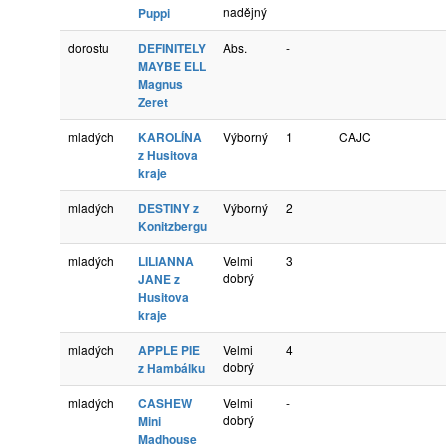
nadějný
Puppi
dorostu
DEFINITELY
Abs.
-
MAYBE ELL
Magnus
Zeret
mladých
KAROLÍNA
Výborný
1
CAJC
z Husitova
kraje
mladých
DESTINY z
Výborný
2
Konitzbergu
mladých
LILIANNA
Velmi
3
dobrý
JANE z
Husitova
kraje
mladých
APPLE PIE
Velmi
4
dobrý
z Hambálku
mladých
CASHEW
Velmi
-
dobrý
Mini
Madhouse