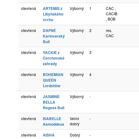
otevřená
ARTEMIS z
Výborný
1
CAC ,
CACIB
Libyňského
, BOB
vrchu
otevřená
DAFNE
Výborný
2
res.
CAC
Karlovarský
Bull
otevřená
YACKIE z
Výborný
3
Čerchovské
zahrady
otevřená
BOHEMIAN
Výborný
4
QUEEN
Lordshine
otevřená
JASMINE
Výborný
-
BELLA
Regess Bull
otevřená
ISABELLE
Velmi
-
dobrý
Asmoddeus
otevřená
AISHA
Dobrý
-