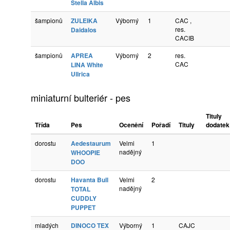
Stella Albis
šampionů
ZULEIKA
Výborný
1
CAC ,
res.
Daidalos
CACIB
šampionů
APREA
Výborný
2
res.
CAC
LINA White
Ullrica
miniaturní bulteriér - pes
Tituly
Třída
Pes
Ocenění
Pořadí
Tituly
dodatek
dorostu
Aedestaurum
Velmi
1
nadějný
WHOOPIE
DOO
dorostu
Havanta Bull
Velmi
2
nadějný
TOTAL
CUDDLY
PUPPET
mladých
DINOCO TEX
Výborný
1
CAJC