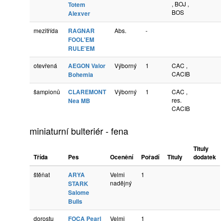
, BOJ ,
Totem
BOS
Alexver
mezitřída
RAGNAR
Abs.
-
FOOL'EM
RULE'EM
otevřená
AEGON Valor
Výborný
1
CAC ,
CACIB
Bohemia
šampionů
CLAREMONT
Výborný
1
CAC ,
res.
Nea MB
CACIB
miniaturní bulteriér - fena
Tituly
Třída
Pes
Ocenění
Pořadí
Tituly
dodatek
štěňat
ARYA
Velmi
1
nadějný
STARK
Salome
Bulls
dorostu
FOCA Pearl
Velmi
1