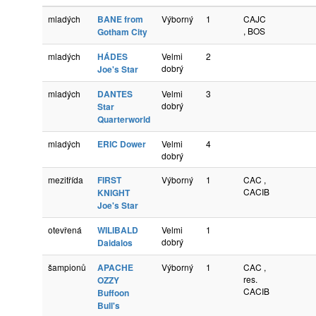
mladých
BANE from
Výborný
1
CAJC
, BOS
Gotham City
mladých
HÁDES
Velmi
2
dobrý
Joe's Star
mladých
DANTES
Velmi
3
dobrý
Star
Quarterworld
mladých
ERIC Dower
Velmi
4
dobrý
mezitřída
FIRST
Výborný
1
CAC ,
CACIB
KNIGHT
Joe's Star
otevřená
WILIBALD
Velmi
1
dobrý
Daidalos
šampionů
APACHE
Výborný
1
CAC ,
res.
OZZY
CACIB
Buffoon
Bull's