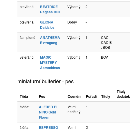
otevřená
BEATRICE
Výborný
2
Regess Bull
otevřená
GLIONA
Dobrý
-
Daidalos
šampionů
ANATHEMA
Výborný
1
CAC ,
CACIB
Extragang
, BOB
veteránů
MAGIC
Výborný
1
BOV
MYSTERY
Asmoddeus
miniaturní bulteriér - pes
Tituly
Třída
Pes
Ocenění
Pořadí
Tituly
dodatek
štěňat
ALFRED EL
Velmi
1
nadějný
NINO Gold
Florén
štěňat
ESPRESSO
Velmi
2