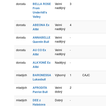
dorostu
BELLA ROSE
Velmi
3
nadějný
From
Underhill's
Valley
dorostu
ABEONA Ex
Velmi
4
nadějný
Alibi
dorostu
ANNABELLE
Velmi
-
nadějný
Quentin Bull
dorostu
AU CO Ex
Velmi
-
nadějný
Alibi
dorostu
ALKYONÉ Ex
Nadějný
-
Alibi
mladých
BARONESSA
Výborný
1
CAJC
Lukasbull
mladých
AFRODITA
Velmi
2
dobrý
Patriot Bull
mladých
DEE z
Dobrý
-
Halašova