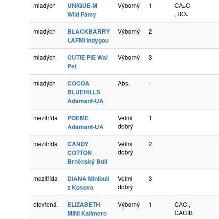
mladých
UNIQUE-M
Výborný
1
CAJC
, BOJ
Wild Fámy
mladých
BLACKBARRY
Výborný
2
LAFMI Indygou
mladých
CUTIE PIE Wal
Výborný
3
Pet
mladých
COCOA
Abs.
-
BLUEHILLS
Adamant-UA
mezitřída
POEME
Velmi
1
dobrý
Adamant-UA
mezitřída
CANDY
Velmi
2
dobrý
COTTON
Brněnský Bull
mezitřída
DIANA Minibull
Velmi
3
dobrý
z Kosova
otevřená
ELIZABETH
Výborný
1
CAC ,
CACIB
MINI Kalimero