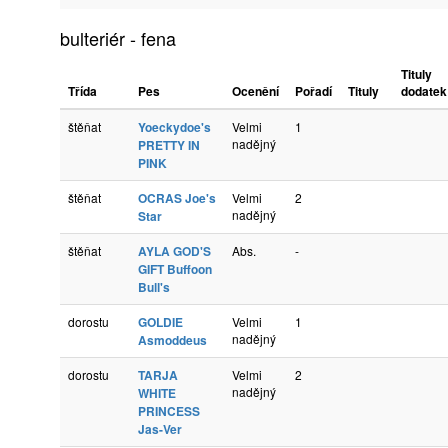
bulteriér - fena
Tituly
Třída
Pes
Ocenění
Pořadí
Tituly
dodatek
štěňat
Yoeckydoe's
Velmi
1
nadějný
PRETTY IN
PINK
štěňat
OCRAS Joe's
Velmi
2
nadějný
Star
štěňat
AYLA GOD'S
Abs.
-
GIFT Buffoon
Bull's
dorostu
GOLDIE
Velmi
1
nadějný
Asmoddeus
dorostu
TARJA
Velmi
2
nadějný
WHITE
PRINCESS
Jas-Ver