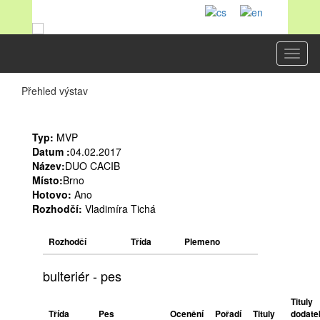
Toggl
naviga
Přehled výstav
Typ:
MVP
Datum :
04.02.2017
Název:
DUO CACIB
Místo:
Brno
Hotovo:
Ano
Rozhodčí:
Vladimíra Tichá
Rozhodčí
Třída
Plemeno
bulteriér - pes
Tituly
Třída
Pes
Ocenění
Pořadí
Tituly
dodate