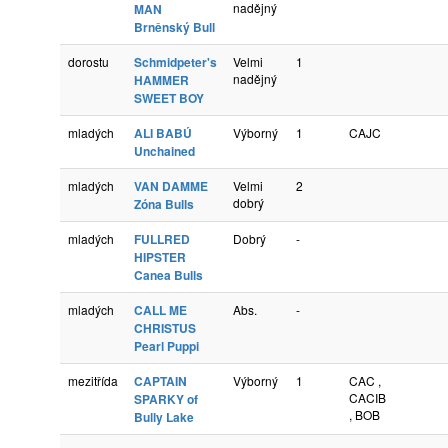
nadějný
MAN
Brněnský Bull
dorostu
Schmidpeter's
Velmi
1
nadějný
HAMMER
SWEET BOY
mladých
ALI BABÚ
Výborný
1
CAJC
Unchained
mladých
VAN DAMME
Velmi
2
dobrý
Zóna Bulls
mladých
FULLRED
Dobrý
-
HIPSTER
Canea Bulls
mladých
CALL ME
Abs.
-
CHRISTUS
Pearl Puppi
mezitřída
CAPTAIN
Výborný
1
CAC ,
CACIB
SPARKY of
, BOB
Bully Lake