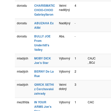
dorostu
CHARISMATIC
Velmi
4
nadějný
CHOO-CHOO
Gabriayllaron
dorostu
ABUZAHA Ex
Nadějný
-
Alibi
dorostu
BULLY JOE
Abs.
-
From
Underhill's
Valley
mladých
MOBY DICK
Výborný
1
CAJC
, BOJ
Joe's Star
mladých
BERNY De La
Výborný
2
Rue
mladých
QWICK SETHI
Velmi
3
dobrý
z Čerchovské
zahrady
mezitřída
IN YOUR
Výborný
1
CAC
ARMS Joe's