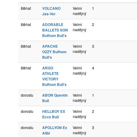
štěňat
VOLCANO
Velmi
1
nadějný
Jas-Ver
štěňat
ADORABLE
Velmi
2
nadějný
BALLETS SON
Buffoon Bull's
štěňat
APACHE
Velmi
3
nadějný
OZZY Buffoon
Bull's
štěňat
ARGO
Velmi
4
nadějný
ATHLETE
VICTORY
Buffoon Bull's
dorostu
ABON Quentin
Velmi
1
nadějný
Bull
dorostu
HELLBOY EX
Velmi
2
nadějný
Ecce Bull
dorostu
APOLLYON Ex
Velmi
3
nadějný
Alibi