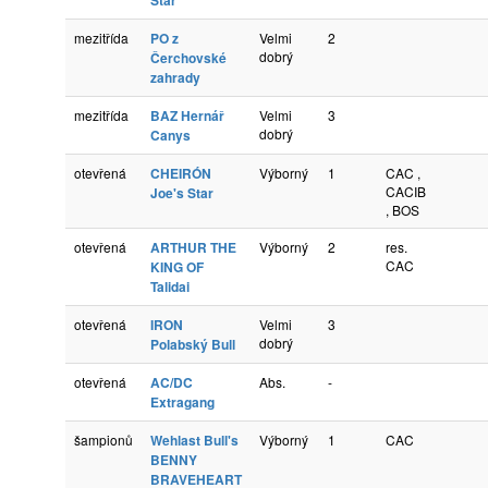
Star
mezitřída
PO z
Velmi
2
dobrý
Čerchovské
zahrady
mezitřída
BAZ Hernář
Velmi
3
dobrý
Canys
otevřená
CHEIRÓN
Výborný
1
CAC ,
CACIB
Joe's Star
, BOS
otevřená
ARTHUR THE
Výborný
2
res.
CAC
KING OF
Talidai
otevřená
IRON
Velmi
3
dobrý
Polabský Bull
otevřená
AC/DC
Abs.
-
Extragang
šampionů
Wehlast Bull's
Výborný
1
CAC
BENNY
BRAVEHEART