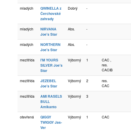
mladých
QWINELLA z
Dobrý
-
Čerchovské
zahrady
mladých
NIRVANA
Abs.
-
Joe's Star
mladých
NORTHERN
Abs.
-
Joe's Star
mezitřída
I'M YOURS
Výborný
1
CAC ,
res.
SILVER Joe's
CACIB
Star
mezitřída
JEZEBEL
Výborný
2
res.
CAC
Joe's Star
mezitřída
AMI RASELS
Výborný
3
BULL
Amikanto
otevřená
QIGGY
Výborný
1
CAC
TWIGGY Jas-
Ver