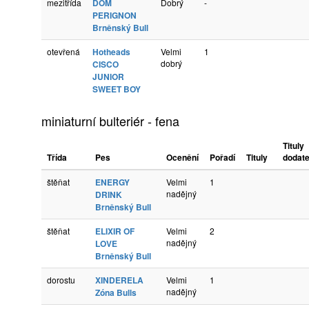
mezitřída
DOM
Dobrý
-
PERIGNON
Brněnský Bull
otevřená
Hotheads
Velmi
1
dobrý
CISCO
JUNIOR
SWEET BOY
miniaturní bulteriér - fena
Tituly
Třída
Pes
Ocenění
Pořadí
Tituly
dodat
štěňat
ENERGY
Velmi
1
nadějný
DRINK
Brněnský Bull
štěňat
ELIXIR OF
Velmi
2
nadějný
LOVE
Brněnský Bull
dorostu
XINDERELA
Velmi
1
nadějný
Zóna Bulls