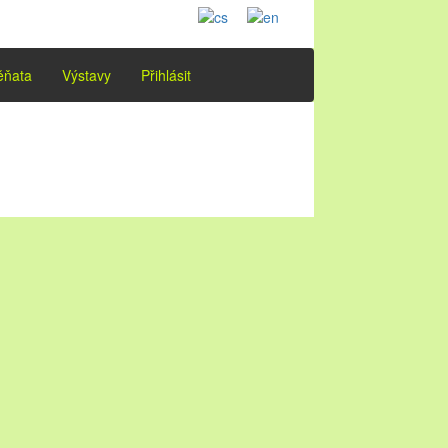
ěňata
Výstavy
Přihlásit