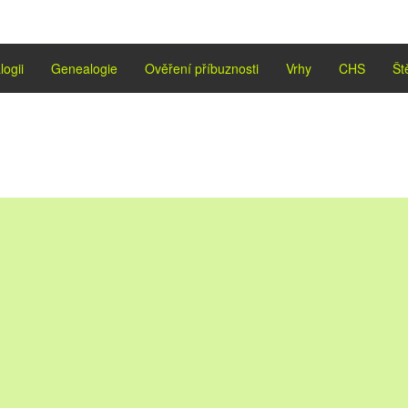
logii
Genealogie
Ověření příbuznosti
Vrhy
CHS
Št