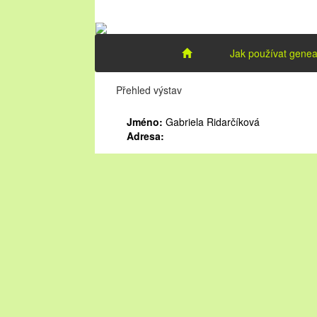
Jak používat genea
Přehled výstav
Jméno:
Gabriela Ridarčíková
Adresa: