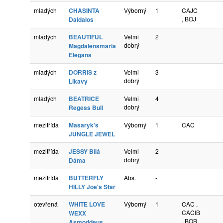
mladých
CHASINTA
Výborný
1
CAJC
, BOJ
Daidalos
mladých
BEAUTIFUL
Velmi
2
dobrý
Magdalensmaria
Elegans
mladých
DORRIS z
Velmi
3
dobrý
Likavy
mladých
BEATRICE
Velmi
4
dobrý
Regess Bull
mezitřída
Masaryk's
Výborný
1
CAC
JUNGLE JEWEL
mezitřída
JESSY Bílá
Velmi
2
dobrý
Dáma
mezitřída
BUTTERFLY
Abs.
-
HILLY Joe's Star
otevřená
WHITE LOVE
Výborný
1
CAC ,
CACIB
WEXX
, BOB
Asmoddeus