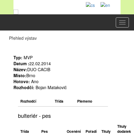
Toggl
naviga
Přehled výstav
Typ:
MVP
Datum :
22.02.2014
Název:
DUO CACIB
Místo:
Brno
Hotovo:
Ano
Rozhodčí:
Bojan Matakovič
Rozhodčí
Třída
Plemeno
bulteriér - pes
Tituly
Třída
Pes
Ocenění
Pořadí
Tituly
dodatek