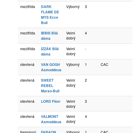
mezitřída
DARK
Výborný
3
FLAME DE
MYS Ecce
Bull
mezitřída
IBBIS Bílá
Velmi
4
dobrý
dáma
mezitřída
IZZÁK Bílá
Velmi
-
dobrý
dáma
otevřená
VAN GOGH
Výborný
1
CAC
Asmoddeus
otevřená
SWEET
Velmi
2
dobrý
REBEL
Marso-Bull
otevřená
LORD Fišer
Velmi
3
dobrý
otevřená
VALMONT
Velmi
4
dobrý
Asmoddeus
šampionů
FARAON
Výborný
1
CAC ,