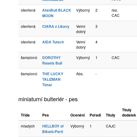
otevřená
AfanBull BLACK
Výborný
2
res.
CAC
MOON
otevřená
CIARA z Likavy
Velmi
3
dobrý
otevřená
AIDA Tutsch
Velmi
4
dobrý
šampionů
DOROTHY
Výborný
1
CAC
Rasels Bull
šampionů
THE LUCKY
Abs.
-
TALIZMAN
Timar
miniaturní bulteriér - pes
Tituly
Třída
Pes
Ocenění
Pořadí
Tituly
dodatek
mladých
HELLBOY of
Výborný
1
CAJC
Bikató-Parti