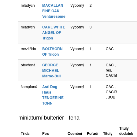
mladých
MACALLAN
Výborný
2
FINE OAK
Venturesome
mladých
CARL WHITE
Výborný
3
ANGEL OF
Trigon
mezitřída
BOLTHORN
Výborný
1
CAC
OF Trigon
otevřená
GEORGE
Výborný
1
CAC ,
res.
MICHAEL
CACIB
Marso-Bull
šampionů
Asti Dog
Výborný
1
CAC ,
CACIB
Haus
, BOB
TENGERINE
TONN
miniaturní bulteriér - fena
Tituly
Třída
Pes
Ocenění
Pořadí
Tituly
dodatek