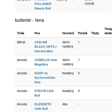
CACIB
FOLLOWER
Rasels Bull
bulteriér - fena
Titul
Třída
Pes
Ocenění
Pořadí
Tituly
doda
štěňat
CAN-AM
Velmi
1
nadějný
BLACK ONYX z
Ostrova Man
dorostu
CAMELLIA Solo
Velmi
1
nadějný
Magnifica
dorostu
HAIDY ze
Nadějný
2
Sychrovského
lesa
dorostu
EVELYN Little
Nadějný
3
Bull
dorostu
ELIZABETH
Abs.
-
Little Bull