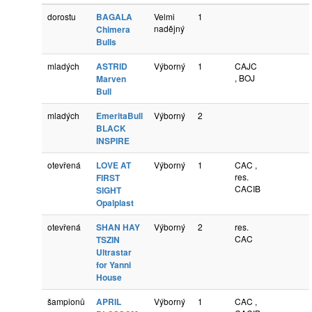
dorostu
BAGALA
Velmi
1
nadějný
Chimera
Bulls
mladých
ASTRID
Výborný
1
CAJC
, BOJ
Marven
Bull
mladých
EmeritaBull
Výborný
2
BLACK
INSPIRE
otevřená
LOVE AT
Výborný
1
CAC ,
res.
FIRST
CACIB
SIGHT
Opalplast
otevřená
SHAN HAY
Výborný
2
res.
CAC
TSZIN
Ultrastar
for Yanni
House
šampionů
APRIL
Výborný
1
CAC ,