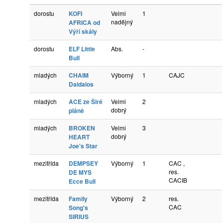
dorostu
KOFI
Velmi
1
nadějný
AFRICA od
Výří skály
dorostu
ELF Little
Abs.
-
Bull
mladých
CHAIM
Výborný
1
CAJC
Daidalos
mladých
ACE ze Širé
Velmi
2
dobrý
pláně
mladých
BROKEN
Velmi
3
dobrý
HEART
Joe's Star
mezitřída
DEMPSEY
Výborný
1
CAC ,
res.
DE MYS
CACIB
Ecce Bull
mezitřída
Family
Výborný
2
res.
CAC
Song's
SIRIUS